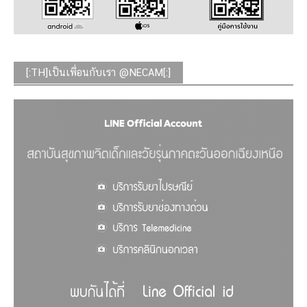
[:TH]เป็นเพื่อนกับเรา @NECAM[:]