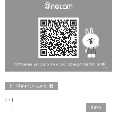
[:TH]ค้นหา[:EN]SEARCH[:]
[:th]