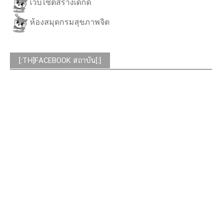
เว็บไซต์สร้างเด็กดี
ห้องสมุดกรมสุขภาพจิต
[:TH]FACEBOOK สถาบัน[:]