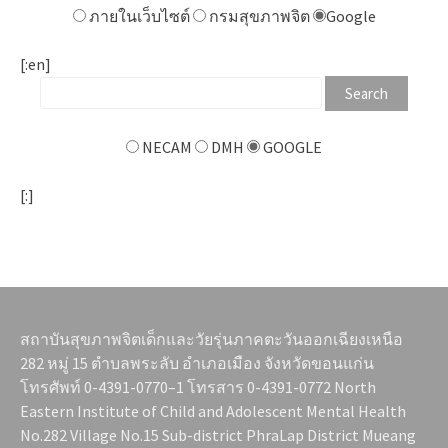
ภายในเว็บไซต์
กรมสุขภาพจิต
Google
[:en]
NECAM
DMH
GOOGLE
[:]
สถาบันสุขภาพจิตเด็กและวัยรุ่นภาคตะวันออกเฉียงเหนือ
282 หมู่ 15 ตำบลพระลับ อำเภอเมือง จังหวัดขอนแก่น
โทรศัพท์ 0-4391-0770–1 โทรสาร 0-4391-0772 North
Eastern Institute of Child and Adolescent Mental Health
No.282 Village No.15 Sub-district PhraLap District Mueang