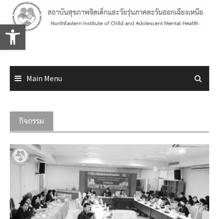
Skip
to
Open toolbar
content
Main Menu
กิจกรรม