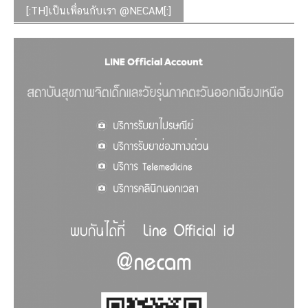
[:TH]เป็นเพื่อนกับเรา @NECAM[:]