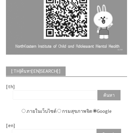
[:TH]ค้นหา[:EN]SEARCH[:]
[:th]
ภายในเว็บไซต์
กรมสุขภาพจิต
Google
[:en]