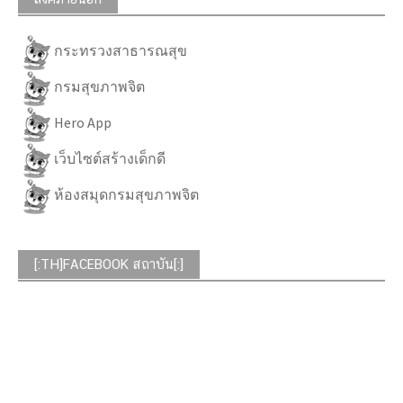
กระทรวงสาธารณสุข
กรมสุขภาพจิต
Hero App
เว็บไซต์สร้างเด็กดี
ห้องสมุดกรมสุขภาพจิต
[:TH]FACEBOOK สถาบัน[:]