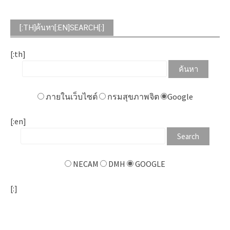
[:TH]ค้นหา[:EN]SEARCH[:]
[:th]
ภายในเว็บไซต์
กรมสุขภาพจิต
Google
[:en]
NECAM
DMH
GOOGLE
[:]