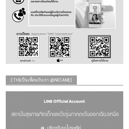
[:TH]เป็นเพื่อนกับเรา @NECAM[:]