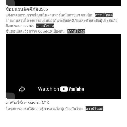
ซ้อมแผนอัคคีภัย 2565
แจ้งเหตุสถานการณ์ฉุกเฉินผ่านทางไลน์สถาบันฯ กลุ่มปิด
ดาวน์โหลด
รายงานสรุปโครงการอบรมป้องกันระงับอัคคีภัยและช่วยเหลือผู้ประสบภัย
ปีงบประมาณ 2565
ดาวน์โหลด
ขั้นตอนและวิธีตรวจ Covid-19 เบื้องต้น
ดาวน์โหลด
สาธิตวีธีการตรวจ ATK
โครงการอบรมให้ความรู้การสวมใส่ชุดป้องกันโรค
ดาวน์โหลด