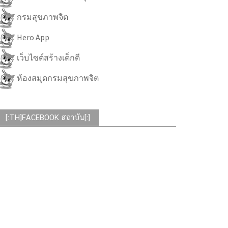
กรมสุขภาพจิต
Hero App
เว็บไซต์สร้างเด็กดี
ห้องสมุดกรมสุขภาพจิต
[:TH]FACEBOOK สถาบัน[:]