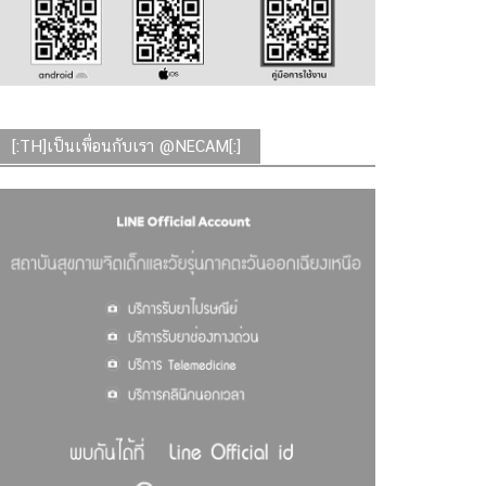
[:TH]เป็นเพื่อนกับเรา @NECAM[:]