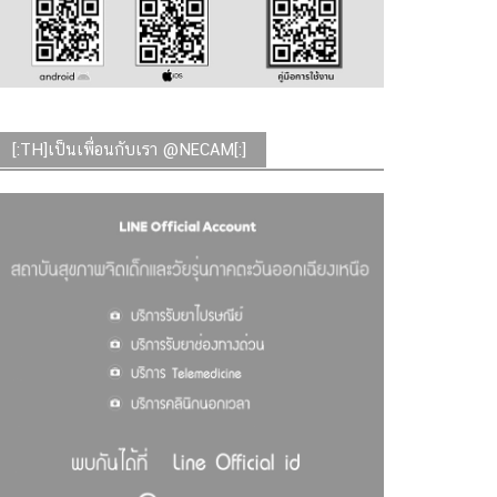
[:TH]เป็นเพื่อนกับเรา @NECAM[:]