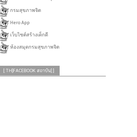
กรมสุขภาพจิต
Hero App
เว็บไซต์สร้างเด็กดี
ห้องสมุดกรมสุขภาพจิต
[:TH]FACEBOOK สถาบัน[:]