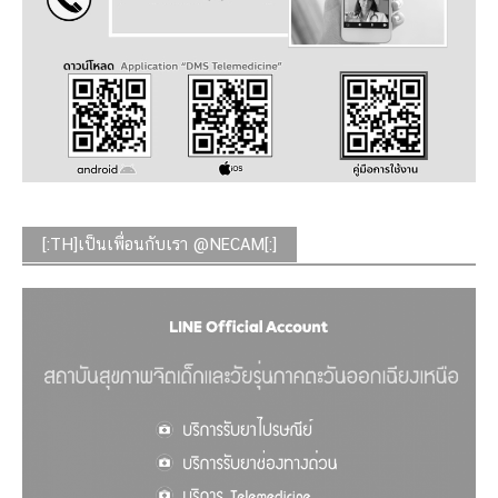
[:TH]เป็นเพื่อนกับเรา @NECAM[:]