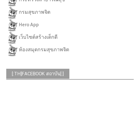
กรมสุขภาพจิต
Hero App
เว็บไซต์สร้างเด็กดี
ห้องสมุดกรมสุขภาพจิต
[:TH]FACEBOOK สถาบัน[:]