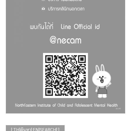
[:TH]ค้นหา[:EN]SEARCH[:]