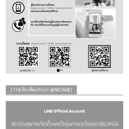
[:TH]เป็นเพื่อนกับเรา @NECAM[:]