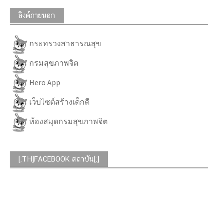
ลิงค์ภายนอก
กระทรวงสาธารณสุข
กรมสุขภาพจิต
Hero App
เว็บไซต์สร้างเด็กดี
ห้องสมุดกรมสุขภาพจิต
[:TH]FACEBOOK สถาบัน[:]