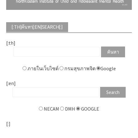
[:TH]ค้นหา[:EN]SEARCH[:]
[:th]
ภายในเว็บไซต์
กรมสุขภาพจิต
Google
[:en]
NECAM
DMH
GOOGLE
[:]