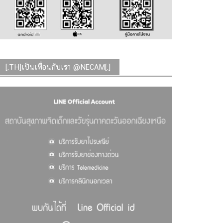
[:TH]เป็นเพื่อนกับเรา @NECAM[:]