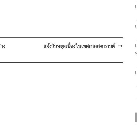
แ
แ
แ
่วง
แจ้งวันหยุดเนื่องในเทศกาลสงกรานต์
ห
แ