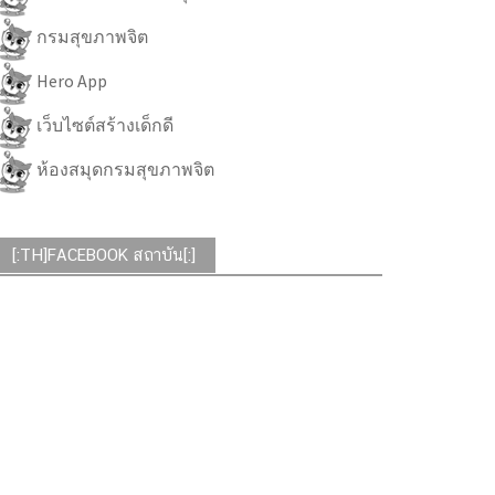
กรมสุขภาพจิต
Hero App
เว็บไซต์สร้างเด็กดี
ห้องสมุดกรมสุขภาพจิต
[:TH]FACEBOOK สถาบัน[:]