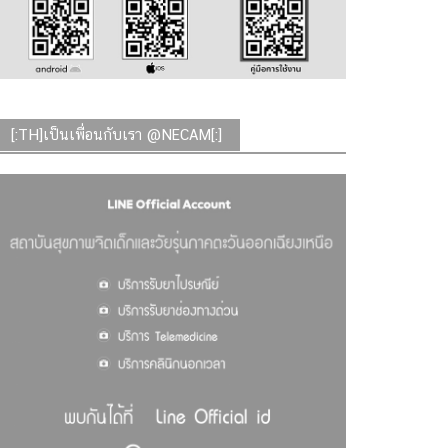
[:TH]เป็นเพื่อนกับเรา @NECAM[:]