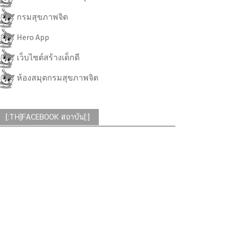
กรมสุขภาพจิต
Hero App
เว็บไซต์สร้างเด็กดี
ห้องสมุดกรมสุขภาพจิต
[:TH]FACEBOOK สถาบัน[:]