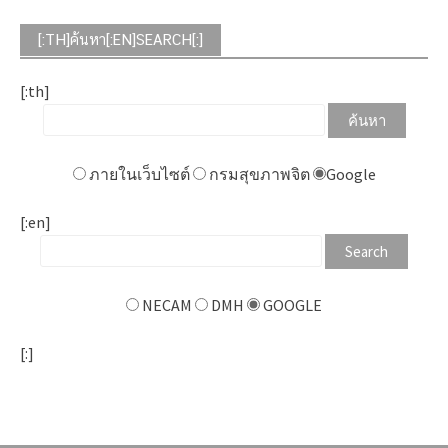
[:TH]ค้นหา[:EN]SEARCH[:]
[:th]
ภายในเว็บไซต์
กรมสุขภาพจิต
Google
[:en]
NECAM
DMH
GOOGLE
[:]