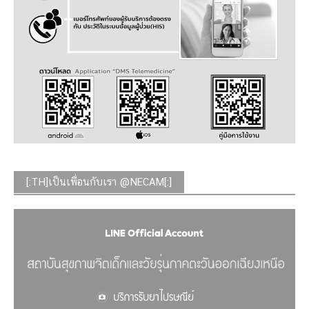
[:TH]เป็นเพื่อนกับเรา @NECAM[:]