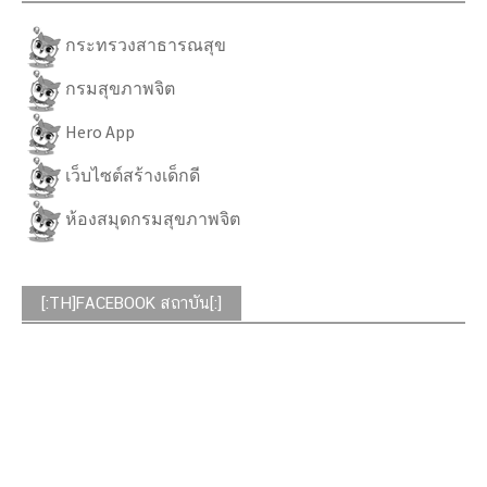
กระทรวงสาธารณสุข
กรมสุขภาพจิต
Hero App
เว็บไซต์สร้างเด็กดี
ห้องสมุดกรมสุขภาพจิต
[:TH]FACEBOOK สถาบัน[:]