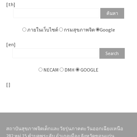
[:th]
ภายในเว็บไซต์
กรมสุขภาพจิต
Google
[:en]
NECAM
DMH
GOOGLE
[:]
สถาบันสุขภาพจิตเด็กและวัยรุ่นภาคตะวันออกเฉียงเหนือ
282 หมู่ 15 ตำบลพระลับ อำเภอเมือง จังหวัดขอนแก่น