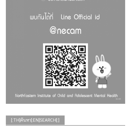
[:TH]ค้นหา[:EN]SEARCH[:]