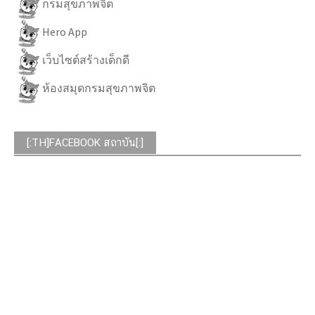
กรมสุขภาพจิต
Hero App
เว็บไซต์สร้างเด็กดี
ห้องสมุดกรมสุขภาพจิต
[:TH]FACEBOOK สถาบัน[:]