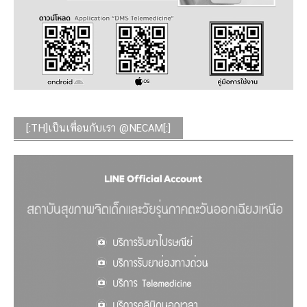
[:TH]เป็นเพื่อนกับเรา @NECAM[:]