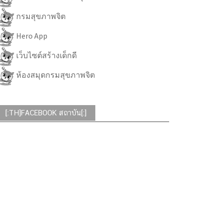
กรมสุขภาพจิต
Hero App
เว็บไซต์สร้างเด็กดี
ห้องสมุดกรมสุขภาพจิต
[:TH]FACEBOOK สถาบัน[:]