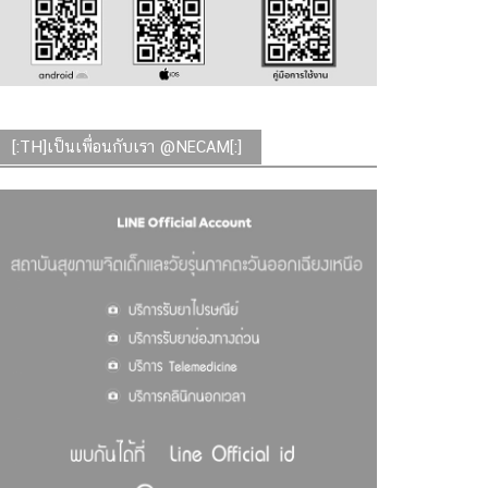
[:TH]เป็นเพื่อนกับเรา @NECAM[:]