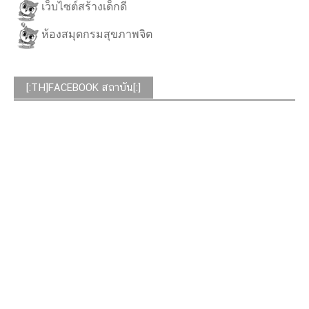
เว็บไซต์สร้างเด็กดี
ห้องสมุดกรมสุขภาพจิต
[:TH]FACEBOOK สถาบัน[:]