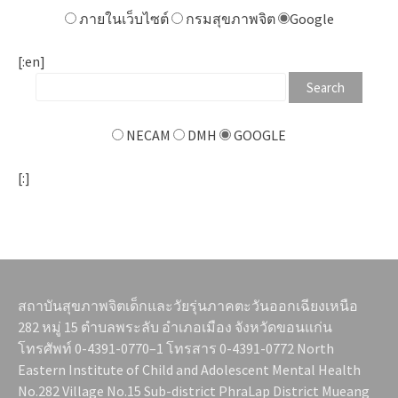
ภายในเว็บไซต์
กรมสุขภาพจิต
Google
[:en]
NECAM
DMH
GOOGLE
[:]
สถาบันสุขภาพจิตเด็กและวัยรุ่นภาคตะวันออกเฉียงเหนือ
282 หมู่ 15 ตำบลพระลับ อำเภอเมือง จังหวัดขอนแก่น
โทรศัพท์ 0-4391-0770–1 โทรสาร 0-4391-0772 North
Eastern Institute of Child and Adolescent Mental Health
No.282 Village No.15 Sub-district PhraLap District Mueang