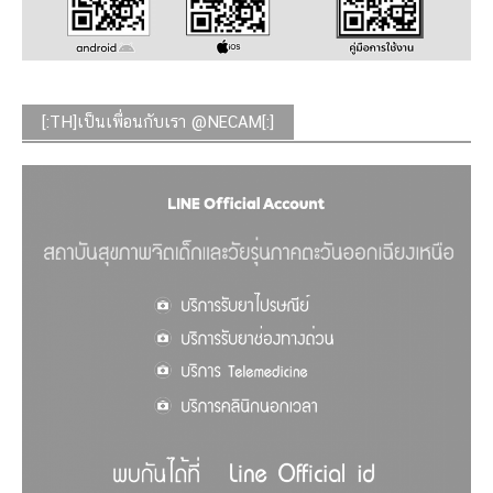
[:TH]เป็นเพื่อนกับเรา @NECAM[:]