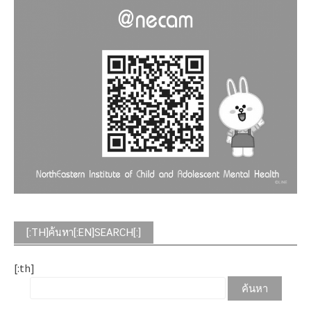
[:TH]ค้นหา[:EN]SEARCH[:]
[:th]