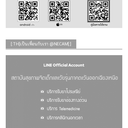
[:TH]เป็นเพื่อนกับเรา @NECAM[:]