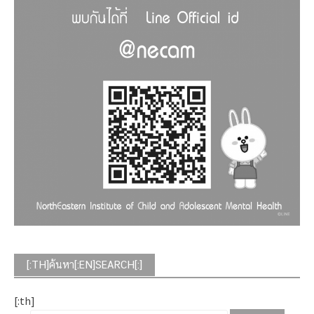
[:TH]ค้นหา[:EN]SEARCH[:]
[:th]