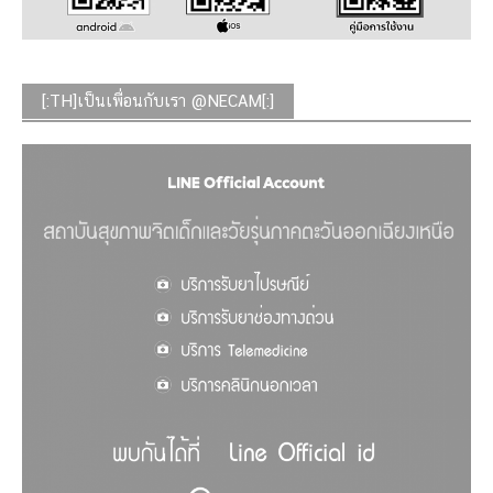
[:TH]เป็นเพื่อนกับเรา @NECAM[:]