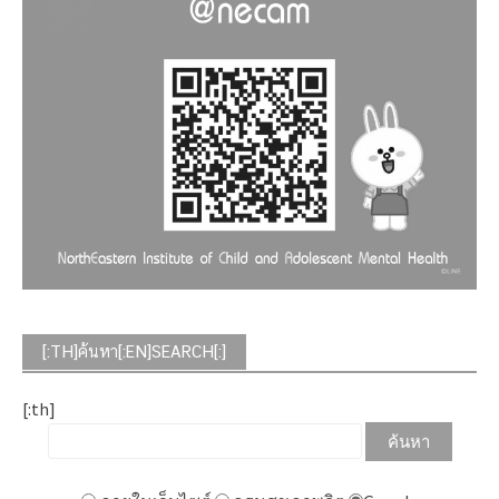
[:TH]ค้นหา[:EN]SEARCH[:]
[:th]