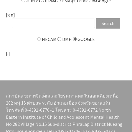
ภายในเว็บไซต์
กรมสุขภาพจิต
Google
[:en]
NECAM
DMH
GOOGLE
[:]
สถาบันสุขภาพจิตเด็กและวัยรุ่นภาคตะวันออกเฉียงเหนือ
282 หมู่ 15 ตำบลพระลับ อำเภอเมือง จังหวัดขอนแก่น
โทรศัพท์ 0-4391-0770–1 โทรสาร 0-4391-0772 North
Eastern Institute of Child and Adolescent Mental Health
No.282 Village No.15 Sub-district PhraLap District Mueang
Province Khonkaen Tel.0-4391-0770-1 Fax.0-4391-0772