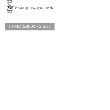
ห้องสมุดกรมสุขภาพจิต
[:TH]FACEBOOK สถาบัน[:]