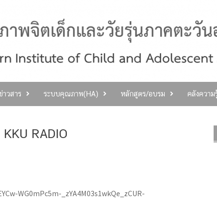
ลข่าวสาร
ระบบคุณภาพ(HA)
หลักสูตร/อบรม
คลังความร
ชน KKU RADIO
hP6YEYCw-WG0mPc5m-_zYA4M03s1wkQe_zCUR-