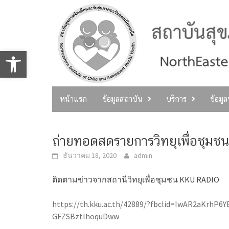
Skip
to
content
Open toolbar
หน้าแรก
ข้อมูลสถาบัน
บริการ
ข้อมู
ถ่ายทอดสดรายการวิทยุเพื่อชุม
ธันวาคม 18, 2020
admin
ติดตามข่าวจากสถานีวิทยุเพื่อชุมชน KKU RADIO
https://th.kku.ac.th/42889/?fbclid=IwAR2aKr
GFZSBztlhoquDww