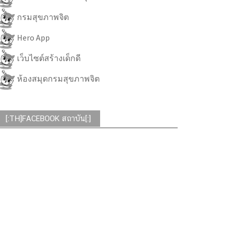
กรมสุขภาพจิต
Hero App
เว็บไซต์สร้างเด็กดี
ห้องสมุดกรมสุขภาพจิต
[:TH]FACEBOOK สถาบัน[:]