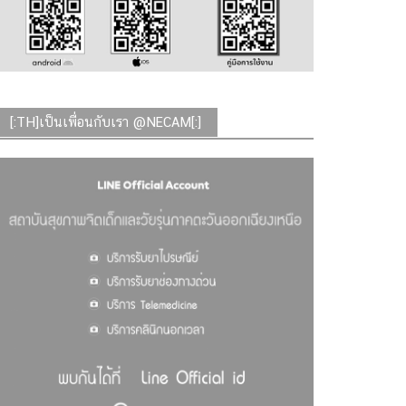
[:TH]เป็นเพื่อนกับเรา @NECAM[:]