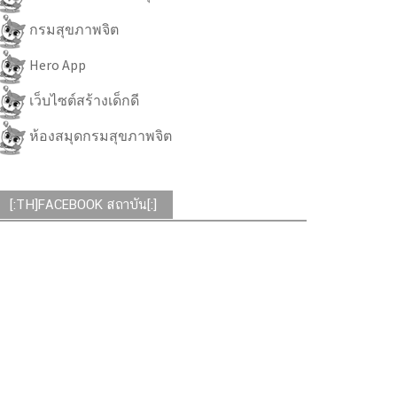
กรมสุขภาพจิต
Hero App
เว็บไซต์สร้างเด็กดี
ห้องสมุดกรมสุขภาพจิต
[:TH]FACEBOOK สถาบัน[:]