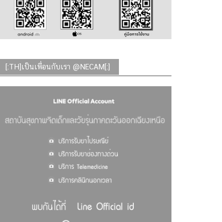
[:TH]เป็นเพื่อนกับเรา @NECAM[:]