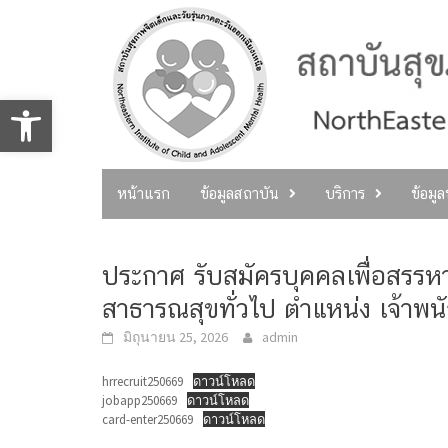
Skip
to
content
Open toolbar
หน้าแรก
ข้อมูลสถาบัน
บริการ
ข้อมู
ประกาศ รับสมัครบุคคลเพื่อสรร
สาธารณสุขทั่วไป ตำแหน่ง เจ้าพน
มิถุนายน 25, 2026
admin
hrrecruit250669
ดาวน์โหลด
jobapp250669
ดาวน์โหลด
card-enter250669
ดาวน์โหลด