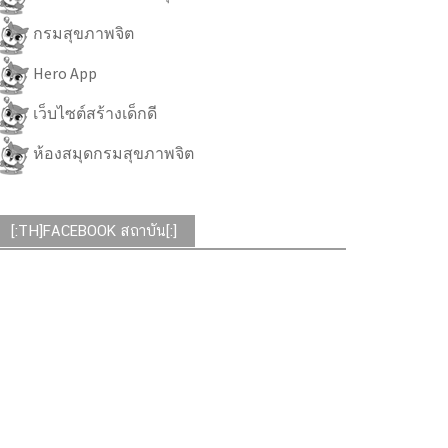
กรมสุขภาพจิต
Hero App
เว็บไซต์สร้างเด็กดี
ห้องสมุดกรมสุขภาพจิต
[:TH]FACEBOOK สถาบัน[:]