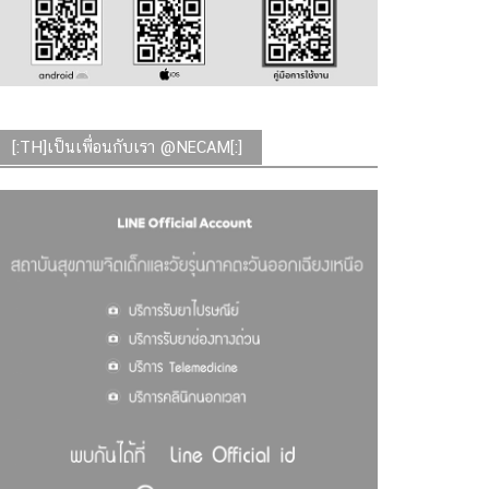
[:TH]เป็นเพื่อนกับเรา @NECAM[:]