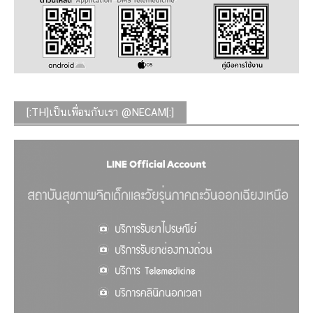
[:TH]เป็นเพื่อนกับเรา @NECAM[:]