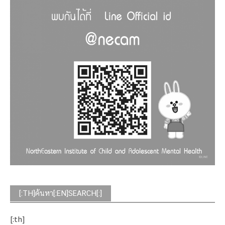
[:TH]ค้นหา[:EN]SEARCH[:]
[:th]