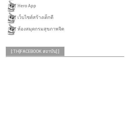
Hero App
เว็บไซต์สร้างเด็กดี
ห้องสมุดกรมสุขภาพจิต
[:TH]FACEBOOK สถาบัน[:]