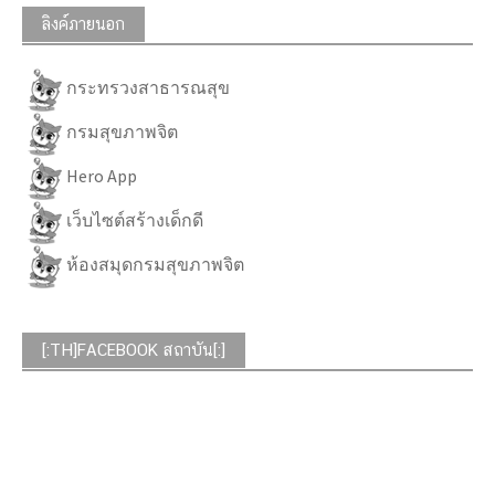
ลิงค์ภายนอก
กระทรวงสาธารณสุข
กรมสุขภาพจิต
Hero App
เว็บไซต์สร้างเด็กดี
ห้องสมุดกรมสุขภาพจิต
[:TH]FACEBOOK สถาบัน[:]