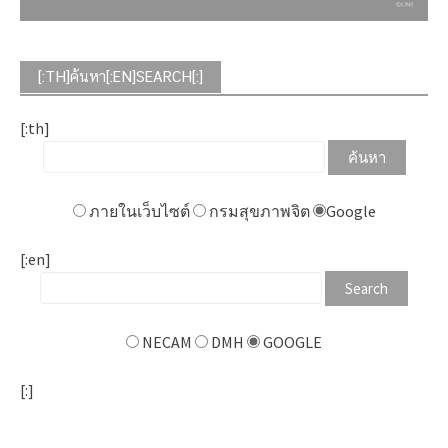
[:TH]ค้นหา[:EN]SEARCH[:]
[:th]
ภายในเว็บไซต์
กรมสุขภาพจิต
Google
[:en]
NECAM
DMH
GOOGLE
[:]