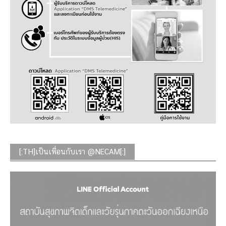
[:TH]เป็นเพื่อนกับเรา @NECAM[:]