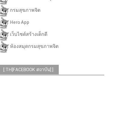
กรมสุขภาพจิต
Hero App
เว็บไซต์สร้างเด็กดี
ห้องสมุดกรมสุขภาพจิต
[:TH]FACEBOOK สถาบัน[:]