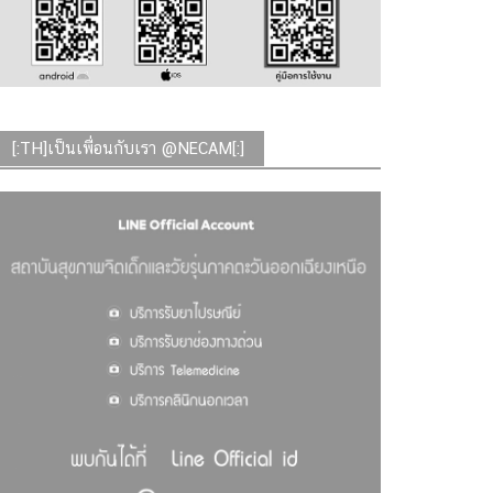
[:TH]เป็นเพื่อนกับเรา @NECAM[:]