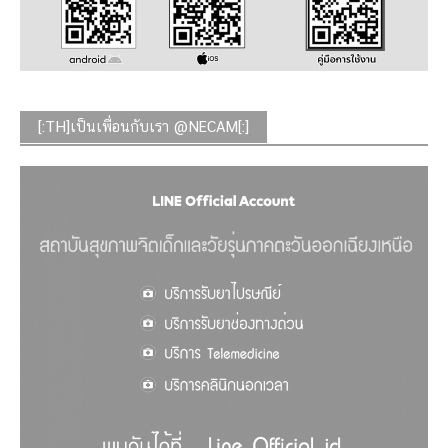
[:TH]เป็นเพื่อนกับเรา @NECAM[:]