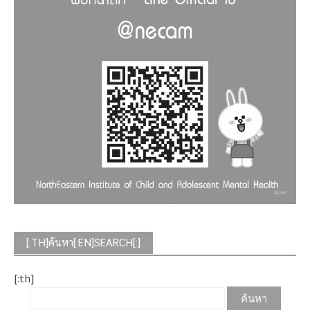
[:TH]ค้นหา[:EN]SEARCH[:]
[:th]