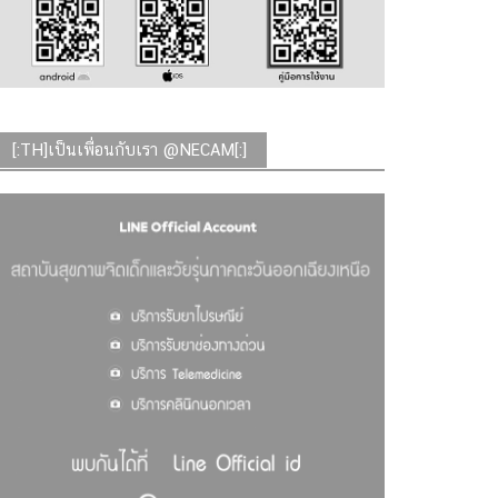
[:TH]เป็นเพื่อนกับเรา @NECAM[:]