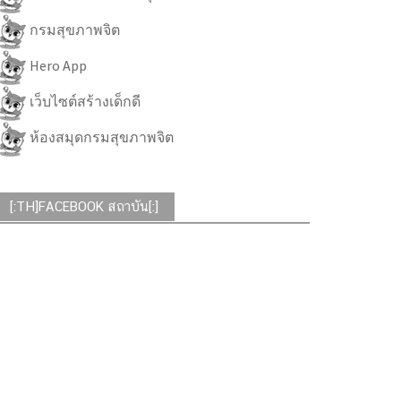
กรมสุขภาพจิต
Hero App
เว็บไซต์สร้างเด็กดี
ห้องสมุดกรมสุขภาพจิต
[:TH]FACEBOOK สถาบัน[:]