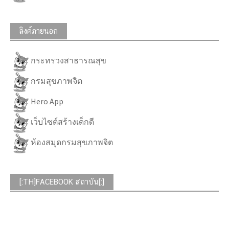
ลิงค์ภายนอก
กระทรวงสาธารณสุข
กรมสุขภาพจิต
Hero App
เว็บไซต์สร้างเด็กดี
ห้องสมุดกรมสุขภาพจิต
[:TH]FACEBOOK สถาบัน[:]