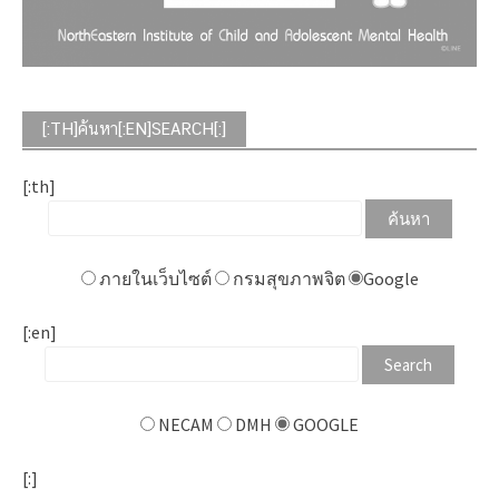
[:TH]ค้นหา[:EN]SEARCH[:]
[:th]
ภายในเว็บไซต์
กรมสุขภาพจิต
Google
[:en]
NECAM
DMH
GOOGLE
[:]