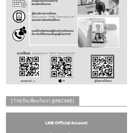
[:TH]เป็นเพื่อนกับเรา @NECAM[:]