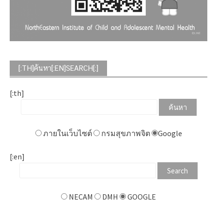
[:TH]ค้นหา[:EN]SEARCH[:]
[:th]
ภายในเว็บไซต์
กรมสุขภาพจิต
Google
[:en]
NECAM
DMH
GOOGLE