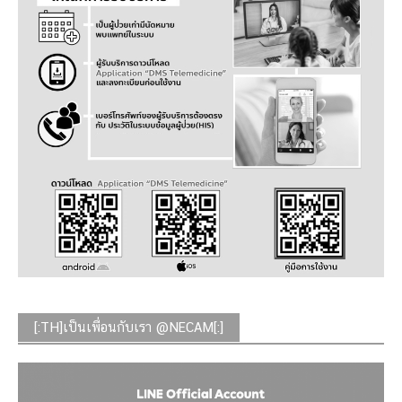
[:TH]เป็นเพื่อนกับเรา @NECAM[:]