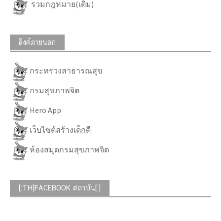
รวมกฎหมาย(เดิม)
ลิงค์ภายนอก
กระทรวงสาธารณสุข
กรมสุขภาพจิต
Hero App
เว็บไซต์สร้างเด็กดี
ห้องสมุดกรมสุขภาพจิต
[:TH]FACEBOOK สถาบัน[:]