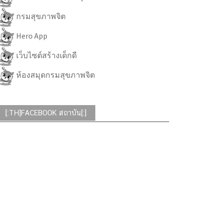
กรมสุขภาพจิต
Hero App
เว็บไซต์สร้างเด็กดี
ห้องสมุดกรมสุขภาพจิต
[:TH]FACEBOOK สถาบัน[:]