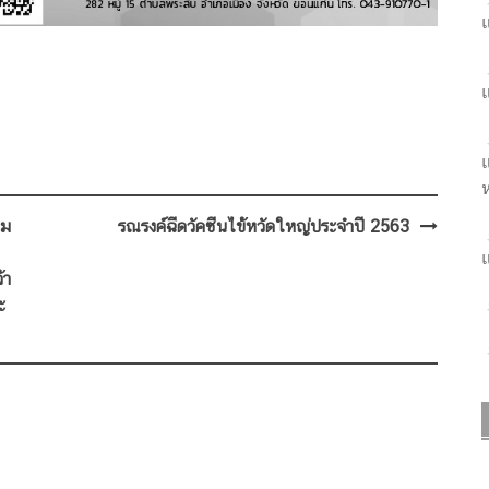
แ
แ
แ
ห
าม
รณรงค์ฉีดวัคซีนไข้หวัดใหญ่ประจำปี 2563
แ
้า
ะ