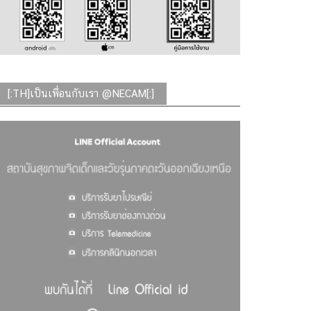
[:TH]เป็นเพื่อนกับเรา @NECAM[:]