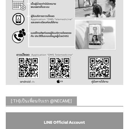
[:TH]เป็นเพื่อนกับเรา @NECAM[:]