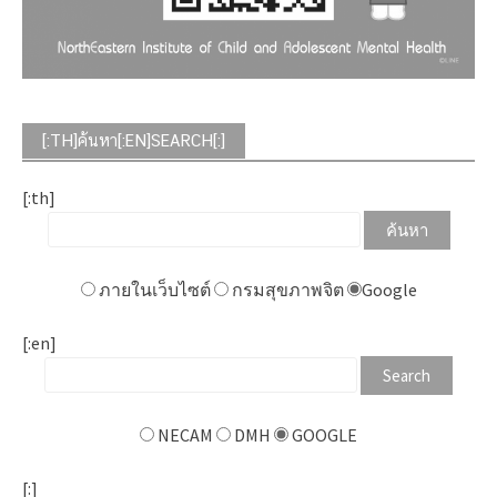
[:TH]ค้นหา[:EN]SEARCH[:]
[:th]
ภายในเว็บไซต์
กรมสุขภาพจิต
Google
[:en]
NECAM
DMH
GOOGLE
[:]