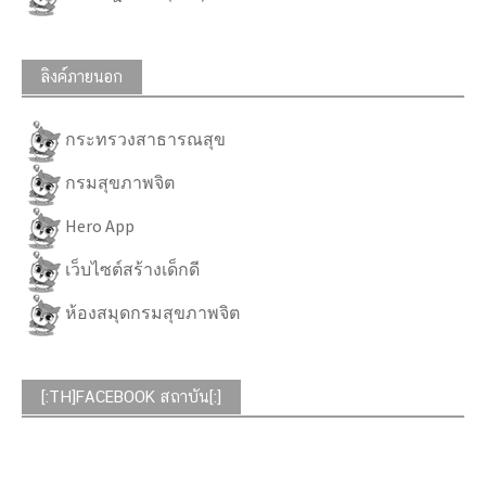
ลิงค์ภายนอก
กระทรวงสาธารณสุข
กรมสุขภาพจิต
Hero App
เว็บไซต์สร้างเด็กดี
ห้องสมุดกรมสุขภาพจิต
[:TH]FACEBOOK สถาบัน[:]