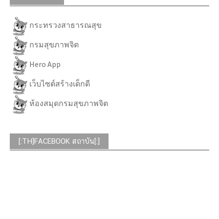
กระทรวงสาธารณสุข
กรมสุขภาพจิต
Hero App
เว็บไซต์สร้างเด็กดี
ห้องสมุดกรมสุขภาพจิต
[:TH]FACEBOOK สถาบัน[:]