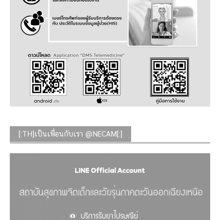
[:TH]เป็นเพื่อนกับเรา @NECAM[:]