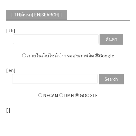
[:TH]ค้นหา[:EN]SEARCH[:]
[:th]
ภายในเว็บไซต์
กรมสุขภาพจิต
Google
[:en]
NECAM
DMH
GOOGLE
[:]