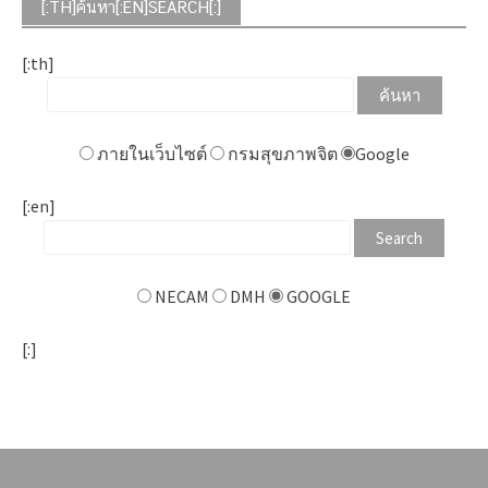
[:TH]ค้นหา[:EN]SEARCH[:]
[:th]
ภายในเว็บไซต์
กรมสุขภาพจิต
Google
[:en]
NECAM
DMH
GOOGLE
[:]