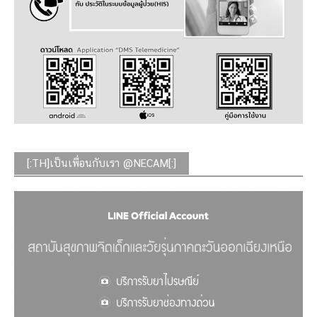
[:TH]เป็นเพื่อนกับเรา @NECAM[:]