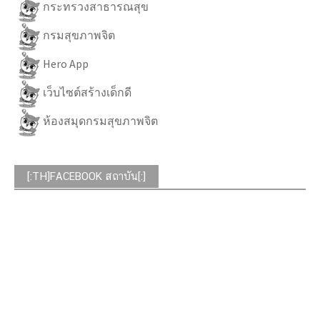
กระทรวงสาธารณสุข
กรมสุขภาพจิต
Hero App
เว็บไซต์สร้างเด็กดี
ห้องสมุดกรมสุขภาพจิต
[:TH]FACEBOOK สถาบัน[:]