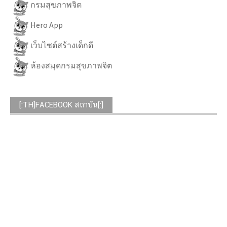
กรมสุขภาพจิต
Hero App
เว็บไซต์สร้างเด็กดี
ห้องสมุดกรมสุขภาพจิต
[:TH]FACEBOOK สถาบัน[:]