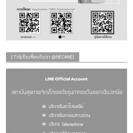
[:TH]เป็นเพื่อนกับเรา @NECAM[:]