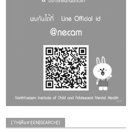
[:TH]ค้นหา[:EN]SEARCH[:]