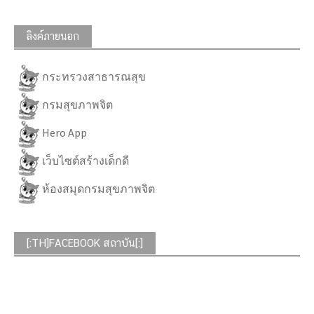
ลิงค์ภายนอก
กระทรวงสาธารณสุข
กรมสุขภาพจิต
Hero App
เว็บไซต์สร้างเด็กดี
ห้องสมุดกรมสุขภาพจิต
[:TH]FACEBOOK สถาบัน[:]