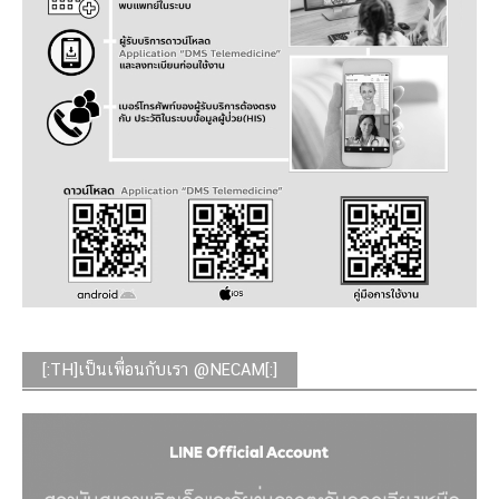
[:TH]เป็นเพื่อนกับเรา @NECAM[:]