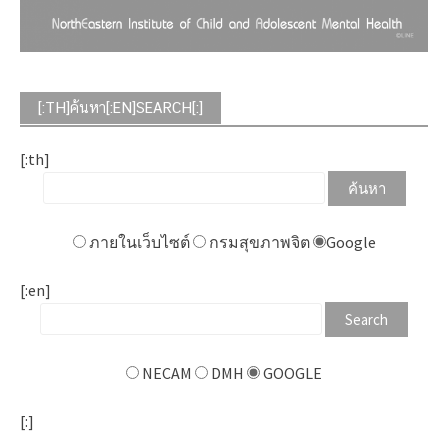
[:TH]ค้นหา[:EN]SEARCH[:]
[:th]
ภายในเว็บไซต์
กรมสุขภาพจิต
Google
[:en]
NECAM
DMH
GOOGLE
[:]