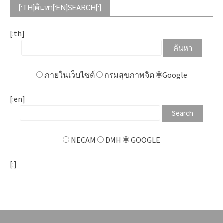
[:TH]ค้นหา[:EN]SEARCH[:]
[:th]
ภายในเว็บไซต์
กรมสุขภาพจิต
Google
[:en]
NECAM
DMH
GOOGLE
[:]