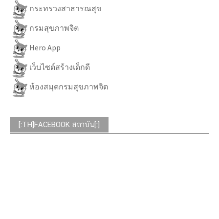
กระทรวงสาธารณสุข
กรมสุขภาพจิต
Hero App
เว็บไซต์สร้างเด็กดี
ห้องสมุดกรมสุขภาพจิต
[:TH]FACEBOOK สถาบัน[:]