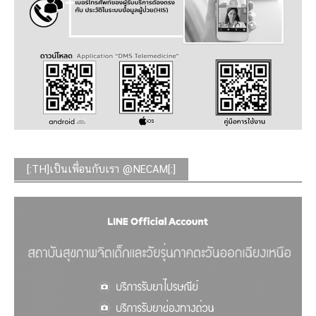
[:TH]เป็นเพื่อนกับเรา @NECAM[:]