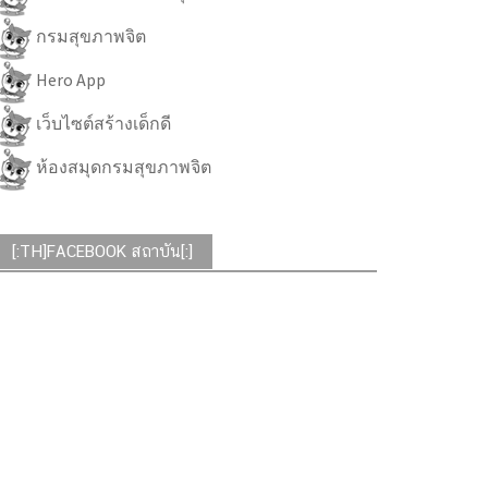
กรมสุขภาพจิต
Hero App
เว็บไซต์สร้างเด็กดี
ห้องสมุดกรมสุขภาพจิต
[:TH]FACEBOOK สถาบัน[:]