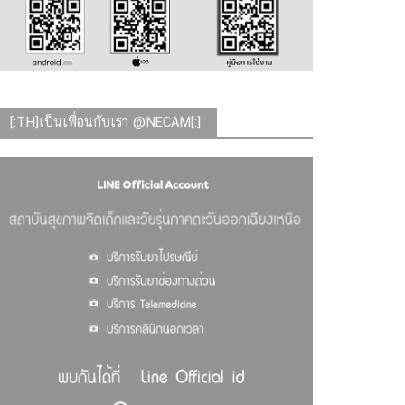
[:TH]เป็นเพื่อนกับเรา @NECAM[:]