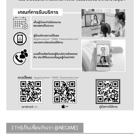
[:TH]เป็นเพื่อนกับเรา @NECAM[:]