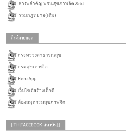
สาระสำคัญ พรบ.สุขภาพจิต 2561
รวมกฎหมาย(เดิม)
ลิงค์ภายนอก
กระทรวงสาธารณสุข
กรมสุขภาพจิต
Hero App
เว็บไซต์สร้างเด็กดี
ห้องสมุดกรมสุขภาพจิต
[:TH]FACEBOOK สถาบัน[:]