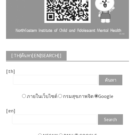
[:TH]ค้นหา[:EN]SEARCH[:]
[:th]
ภายในเว็บไซต์
กรมสุขภาพจิต
Google
[:en]