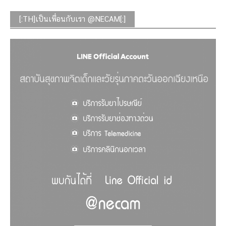
[:TH]เป็นเพื่อนกับเรา @NECAM[:]