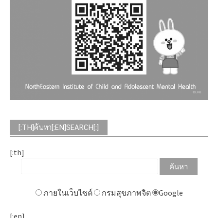
[:TH]ค้นหา[:EN]SEARCH[:]
[:th]
ภายในเว็บไซต์
กรมสุขภาพจิต
Google
[:en]