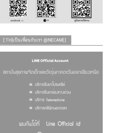
[:TH]เป็นเพื่อนกับเรา @NECAM[:]