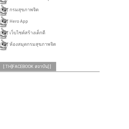
กรมสุขภาพจิต
Hero App
เว็บไซต์สร้างเด็กดี
ห้องสมุดกรมสุขภาพจิต
[:TH]FACEBOOK สถาบัน[:]