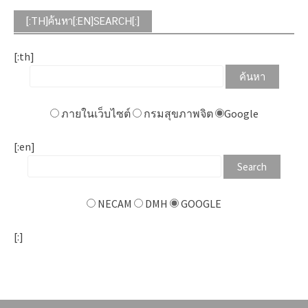
[:TH]ค้นหา[:EN]SEARCH[:]
[:th]
ภายในเว็บไซต์
กรมสุขภาพจิต
Google
[:en]
NECAM
DMH
GOOGLE
[:]