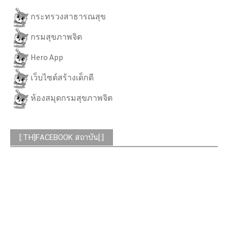
กระทรวงสาธารณสุข
กรมสุขภาพจิต
Hero App
เว็บไซต์สร้างเด็กดี
ห้องสมุดกรมสุขภาพจิต
[:TH]FACEBOOK สถาบัน[:]