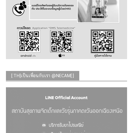
[:TH]เป็นเพื่อนกับเรา @NECAM[:]