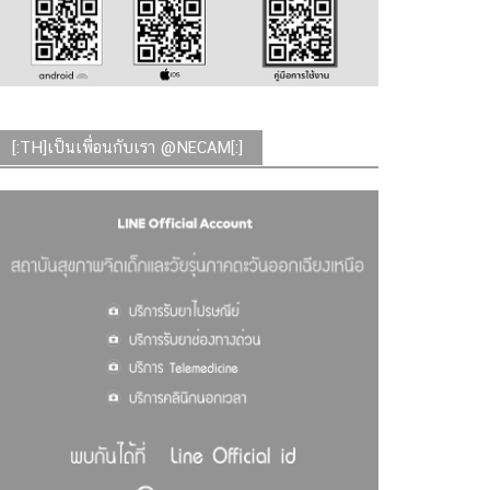
[:TH]เป็นเพื่อนกับเรา @NECAM[:]