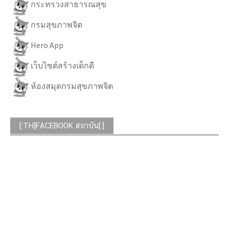
กระทรวงสาธารณสุข
กรมสุขภาพจิต
Hero App
เว็บไซต์สร้างเด็กดี
ห้องสมุดกรมสุขภาพจิต
[:TH]FACEBOOK สถาบัน[:]