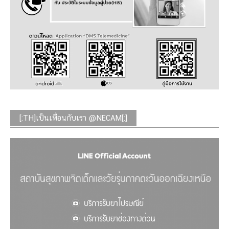
[:TH]เป็นเพื่อนกับเรา @NECAM[:]