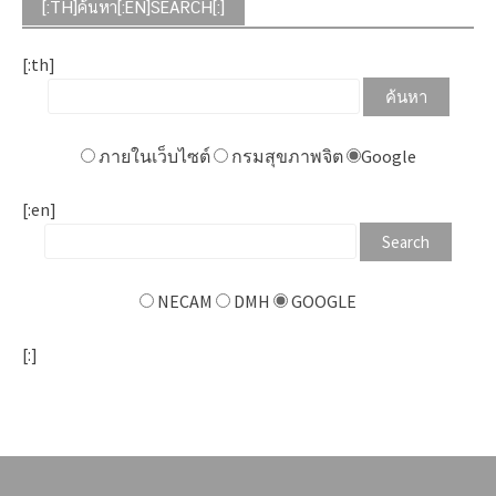
[:TH]ค้นหา[:EN]SEARCH[:]
[:th]
ภายในเว็บไซต์
กรมสุขภาพจิต
Google
[:en]
NECAM
DMH
GOOGLE
[:]