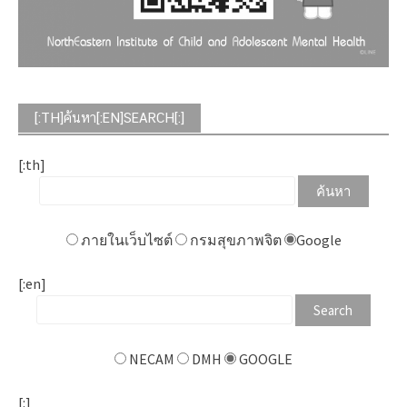
[:TH]ค้นหา[:EN]SEARCH[:]
[:th]
ภายในเว็บไซต์
กรมสุขภาพจิต
Google
[:en]
NECAM
DMH
GOOGLE
[:]