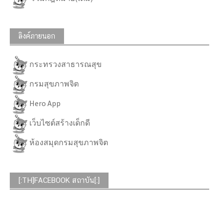
ลิงค์ภายนอก
กระทรวงสาธารณสุข
กรมสุขภาพจิต
Hero App
เว็บไซต์สร้างเด็กดี
ห้องสมุดกรมสุขภาพจิต
[:TH]FACEBOOK สถาบัน[:]