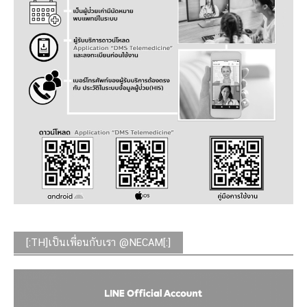
[:TH]เป็นเพื่อนกับเรา @NECAM[:]