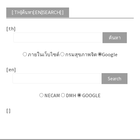
[:TH]ค้นหา[:EN]SEARCH[:]
[:th]
ภายในเว็บไซต์
กรมสุขภาพจิต
Google
[:en]
NECAM
DMH
GOOGLE
[:]