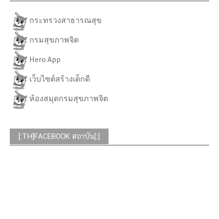
กระทรวงสาธารณสุข
กรมสุขภาพจิต
Hero App
เว็บไซต์สร้างเด็กดี
ห้องสมุดกรมสุขภาพจิต
[:TH]FACEBOOK สถาบัน[:]