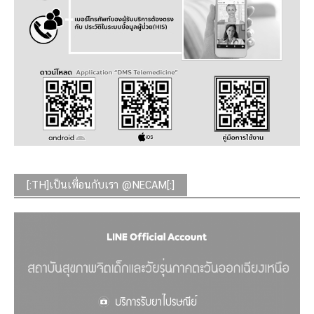
[:TH]เป็นเพื่อนกับเรา @NECAM[:]