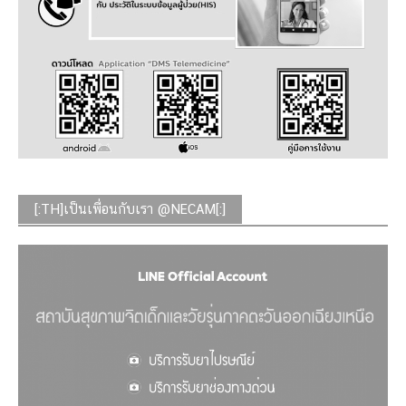
[:TH]เป็นเพื่อนกับเรา @NECAM[:]