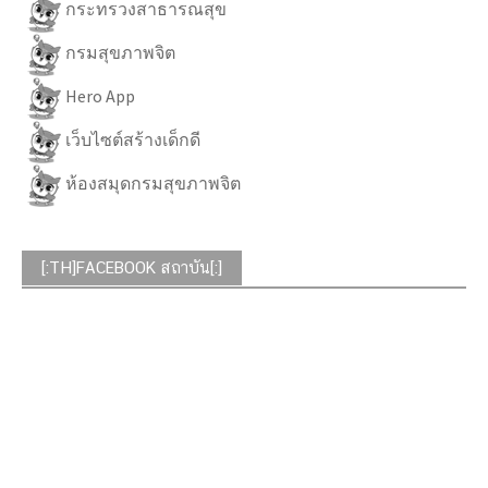
กระทรวงสาธารณสุข
กรมสุขภาพจิต
Hero App
เว็บไซต์สร้างเด็กดี
ห้องสมุดกรมสุขภาพจิต
[:TH]FACEBOOK สถาบัน[:]