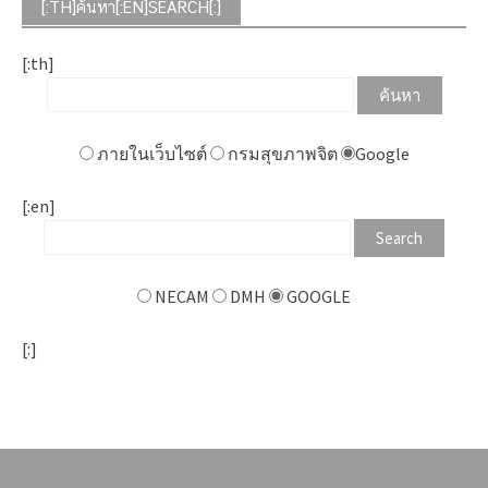
[:TH]ค้นหา[:EN]SEARCH[:]
[:th]
ภายในเว็บไซต์
กรมสุขภาพจิต
Google
[:en]
NECAM
DMH
GOOGLE
[:]