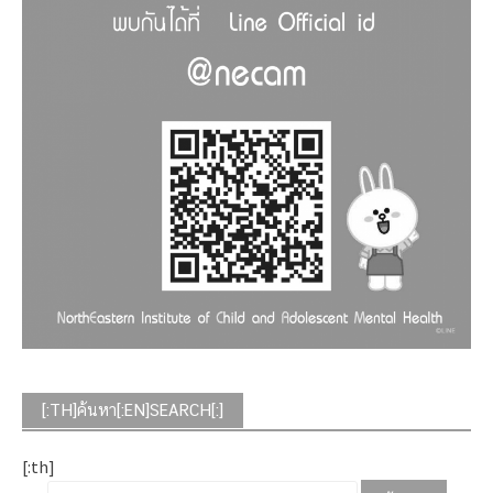
[:TH]ค้นหา[:EN]SEARCH[:]
[:th]