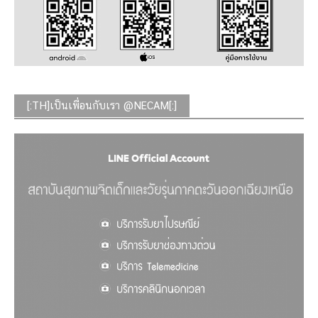
[:TH]เป็นเพื่อนกับเรา @NECAM[:]