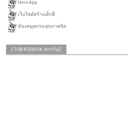
Hero App
เว็บไซต์สร้างเด็กดี
ห้องสมุดกรมสุขภาพจิต
[:TH]FACEBOOK สถาบัน[:]