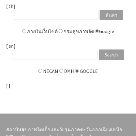
[:th]
ภายในเว็บไซต์
กรมสุขภาพจิต
Google
[:en]
NECAM
DMH
GOOGLE
[:]
สถาบันสุขภาพจิตเด็กและวัยรุ่นภาคตะวันออกเฉียงเหนือ