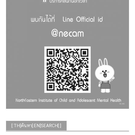
[:TH]ค้นหา[:EN]SEARCH[:]