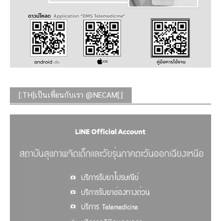
[:TH]เป็นเพื่อนกับเรา @NECAM[:]