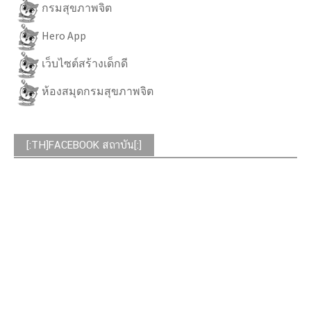
กรมสุขภาพจิต
Hero App
เว็บไซต์สร้างเด็กดี
ห้องสมุดกรมสุขภาพจิต
[:TH]FACEBOOK สถาบัน[:]