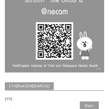
[:TH]ค้นหา[:EN]SEARCH[:]
[:th]