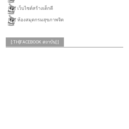
เว็บไซต์สร้างเด็กดี
ห้องสมุดกรมสุขภาพจิต
[:TH]FACEBOOK สถาบัน[:]