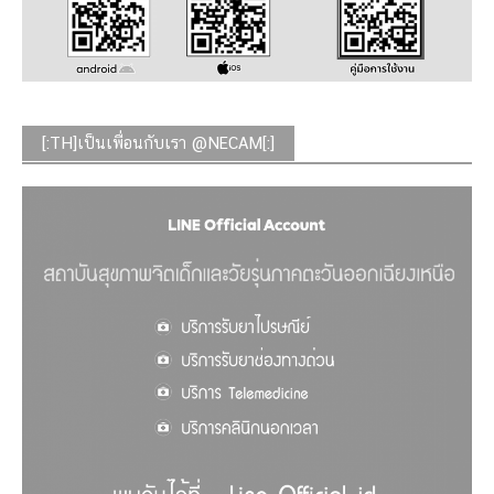
[:TH]เป็นเพื่อนกับเรา @NECAM[:]