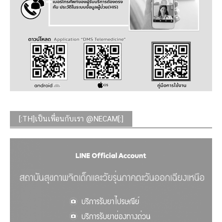
[:TH]เป็นเพื่อนกับเรา @NECAM[:]