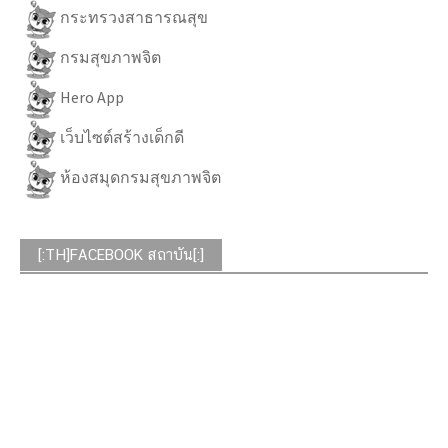
กระทรวงสาธารณสุข
กรมสุขภาพจิต
Hero App
เว็บไซต์สร้างเด็กดี
ห้องสมุดกรมสุขภาพจิต
[:TH]FACEBOOK สถาบัน[:]