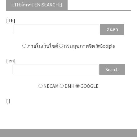
[:TH]ค้นหา[:EN]SEARCH[:]
[:th]
ภายในเว็บไซต์
กรมสุขภาพจิต
Google
[:en]
NECAM
DMH
GOOGLE
[:]