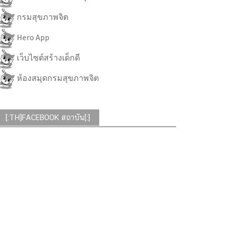
กรมสุขภาพจิต
Hero App
เว็บไซต์สร้างเด็กดี
ห้องสมุดกรมสุขภาพจิต
[:TH]FACEBOOK สถาบัน[:]