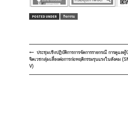
POSTED UNDER
กิจกรรม
Post
ประชุมเชิงปฏิบัติการการจัดการรายกรณี การดูแลผู้ป
navigation
จิตเวชกลุ่มเสี่ยงต่อการก่อพฤติกรรมรุนแรงในสังคม (S
V)