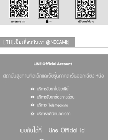
[:TH]เป็นเพื่อนกับเรา @NECAM[:]