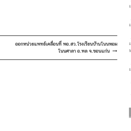
แ
แ
แ
ออกหน่วยแพทย์เคลื่อนที่ พอ.สว.โรงเรียนบ้านโนนหอม
ห
โนนศาลา อ.พล จ.ขอนแก่น
แ