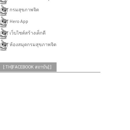
กรมสุขภาพจิต
Hero App
เว็บไซต์สร้างเด็กดี
ห้องสมุดกรมสุขภาพจิต
[:TH]FACEBOOK สถาบัน[:]