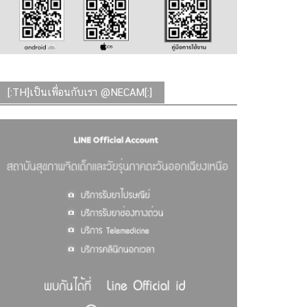
[:TH]เป็นเพื่อนกับเรา @NECAM[:]