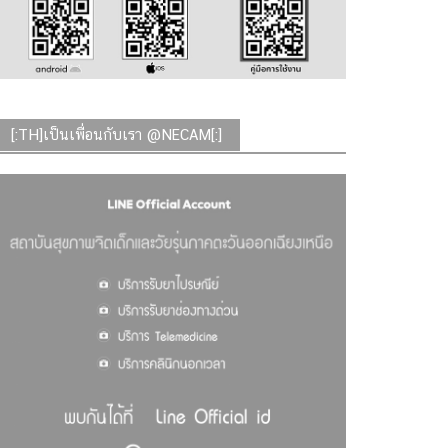
[:TH]เป็นเพื่อนกับเรา @NECAM[:]