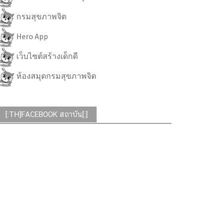
กรมสุขภาพจิต
Hero App
เว็บไซต์สร้างเด็กดี
ห้องสมุดกรมสุขภาพจิต
[:TH]FACEBOOK สถาบัน[:]